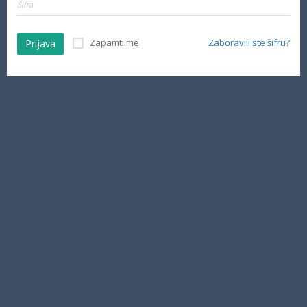
Zapamti me
Zaboravili ste šifru?
Prijava